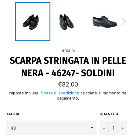
Soldini
SCARPA STRINGATA IN PELLE
NERA - 46247- SOLDINI
Prezzo
€82,00
di
listino
Imposte incluse.
Spese di spedizione
calcolate al momento del
pagamento.
TAGLIA
QUANTITÀ
−
+