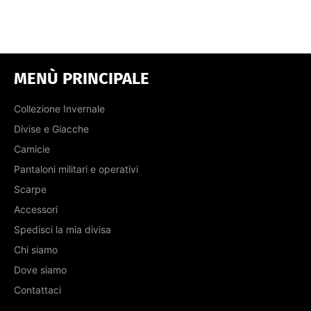
MENÙ PRINCIPALE
Collezione Invernale
Divise e Giacche
Camicie
Pantaloni militari e operativi
Scarpe
Accessori
Spedisci la mia divisa
Chi siamo
Dove siamo
Contattaci