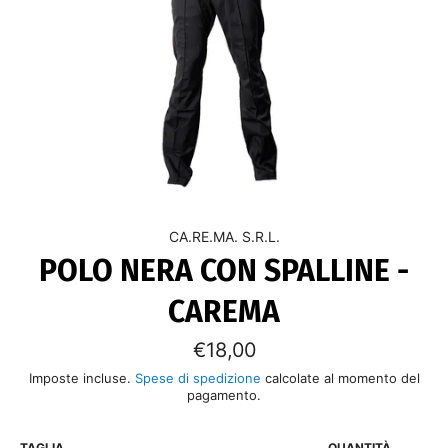
CA.RE.MA. S.R.L.
POLO NERA CON SPALLINE -
CAREMA
Prezzo
€18,00
di
listino
Imposte incluse.
Spese di spedizione
calcolate al momento del
pagamento.
TAGLIA
QUANTITÀ