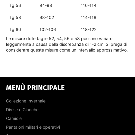
Tg 56
94-98
110-114
Tg 58
98-102
114-118
Tg 60
102-106
118-122
Le misure delle taglie 52, 54, 56 e 58 possono variare
leggermente a causa della discrepanza di 1-2 cm. Si prega di
considerare queste misure come un intervallo approssimativo.
MENÙ PRINCIPALE
Collezione Invernale
Divise e Giacche
Camicie
Pantaloni militari e operativi