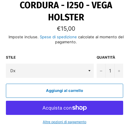
CORDURA - I250 - VEGA
HOLSTER
Prezzo
€15,00
di
listino
Imposte incluse.
Spese di spedizione
calcolate al momento del
pagamento.
STILE
QUANTITÀ
−
+
Aggiungi al carrello
Altre opzioni di pagamento