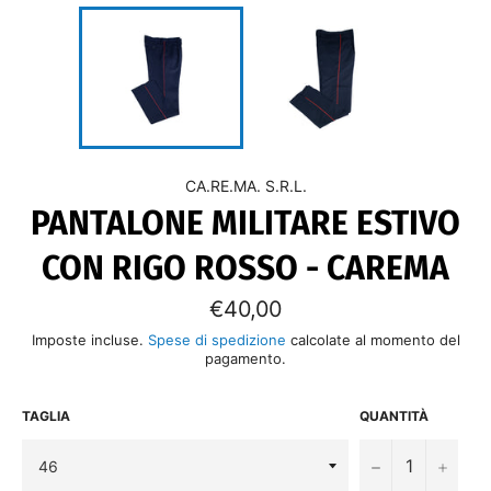
CA.RE.MA. S.R.L.
PANTALONE MILITARE ESTIVO
CON RIGO ROSSO - CAREMA
Prezzo
€40,00
di
listino
Imposte incluse.
Spese di spedizione
calcolate al momento del
pagamento.
TAGLIA
QUANTITÀ
−
+