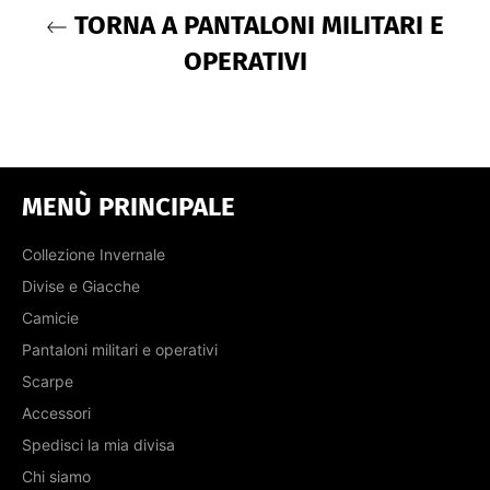
TORNA A PANTALONI MILITARI E
OPERATIVI
MENÙ PRINCIPALE
Collezione Invernale
Divise e Giacche
Camicie
Pantaloni militari e operativi
Scarpe
Accessori
Spedisci la mia divisa
Chi siamo