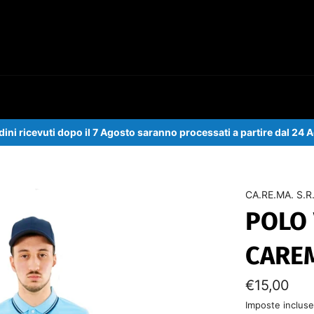
rdini ricevuti dopo il 7 Agosto saranno processati a partire dal 24 
CA.RE.MA. S.R.
POLO 
CARE
Prezzo
€15,00
di
listino
Imposte inclus