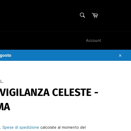
CERCA
Carrello
Cerca
Account
Agosto
Chiud
L.
VIGILANZA CELESTE -
MA
e.
Spese di spedizione
calcolate al momento del