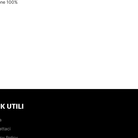
tone 100%
K UTILI
a
ttaci
cy Policy