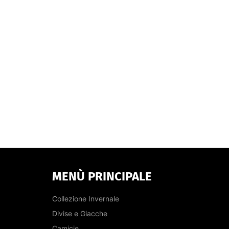
MENÙ PRINCIPALE
Collezione Invernale
Divise e Giacche
Camicie