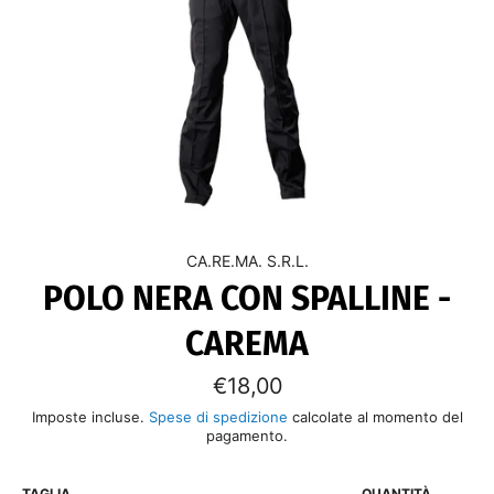
CA.RE.MA. S.R.L.
POLO NERA CON SPALLINE -
CAREMA
Prezzo
€18,00
di
listino
Imposte incluse.
Spese di spedizione
calcolate al momento del
pagamento.
TAGLIA
QUANTITÀ