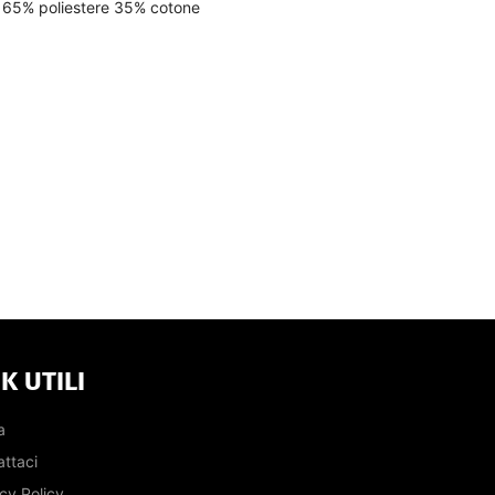
 65% poliestere 35% cotone
K UTILI
a
ttaci
cy Policy