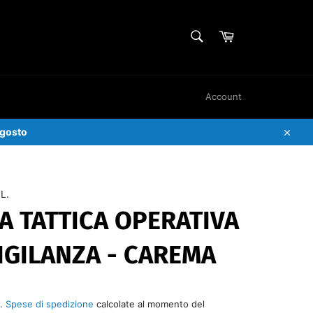
CERCA
Carrello
Cerca
Account
Agosto
Chiud
L.
A TATTICA OPERATIVA
IGILANZA - CAREMA
e.
Spese di spedizione
calcolate al momento del