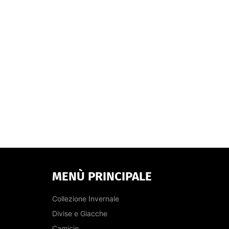
MENÙ PRINCIPALE
Collezione Invernale
Divise e Giacche
Camicie